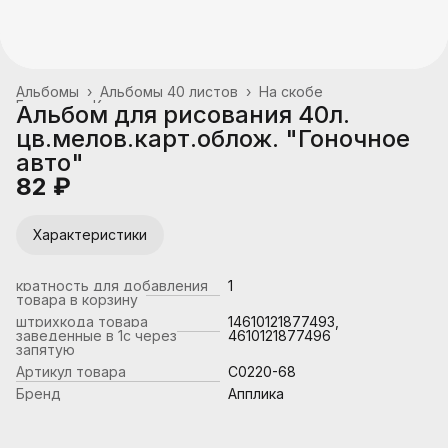
Альбомы
›
Альбомы 40 листов
›
На скобе
Главная
›
Канцтовары, школьные принадлежности
›
Альбом для рисования 40л.
цв.мелов.карт.облож. "Гоночное
авто"
82 ₽
Характеристики
кратность для добавления
1
товара в корзину
штрихкода товара
14610121877493,
заведенные в 1с через
4610121877496
запятую
Артикул товара
С0220-68
Бренд
Апплика