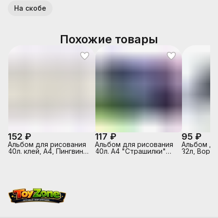
На скобе
Похожие товары
152 ₽
117 ₽
95 ₽
Альбом для рисования
Альбом для рисования
Альбом д/
40л. клей, А4, Пингвины
40л. А4 "Страшилки"
32л, Ворон
Sev
выборочный лак,
белый офс
склейка с одной
обложка -
стороны
полноцв.п
выборочны
на скрепк