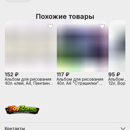
Похожие товары
152 ₽
117 ₽
95 ₽
Альбом для рисования
Альбом для рисования
Альбом д/
40л. клей, А4, Пингвины
40л. А4 "Страшилки"
32л, Ворон
Sev
выборочный лак,
белый офс
склейка с одной
обложка -
стороны
полноцв.п
выборочны
на скрепк
Контакты