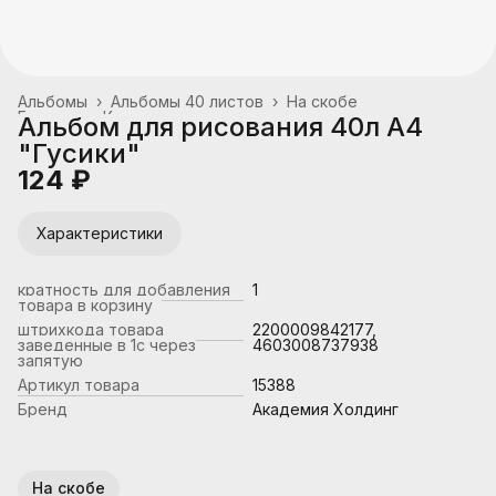
Альбомы
›
Альбомы 40 листов
›
На скобе
Главная
›
Канцтовары, школьные принадлежности
›
Альбом для рисования 40л А4
"Гусики"
124 ₽
Характеристики
кратность для добавления
1
товара в корзину
штрихкода товара
2200009842177,
заведенные в 1с через
4603008737938
запятую
Артикул товара
15388
Бренд
Академия Холдинг
На скобе