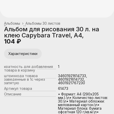
Альбомы
›
Альбомы 30 листов
Главная
›
Канцтовары, школьные принадлежности
›
Альбом для рисования 30 л. на
клею Capybara Travel, А4,
104 ₽
Характеристики
кратность для добавления
1
товара в корзину
штрихкода товара
34601921614733,
заведенные в 1с через
4601921614732,
запятую
4601921767230
Артикул товара
61473
Описание
• Формат: А4 (290х205
мм.).\n• Количество листов:
30.\n• Материал обложки:
мелованный картон.\n•
Материал блока: бумага
офсетная 120 г/кв.м.\n•