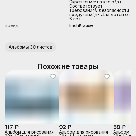
Скрепление: на клею.\n•
Соответствует
требованиям безопасности
продукции.\n• Для детей от
6 лет.
Бренд
ErichKrause
Альбомы 30 листов
Похожие товары
117 ₽
92 ₽
58 ₽
Альбом для рисования
Альбом для рисования
Альбом дл