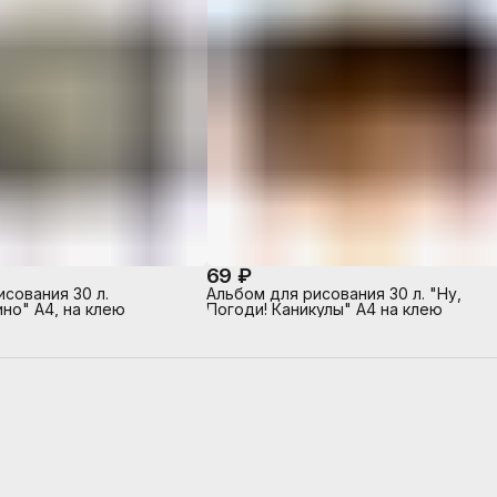
69 ₽
сования 30 л.
Альбом для рисования 30 л. "Ну,
но" А4, на клею
Погоди! Каникулы" А4 на клею