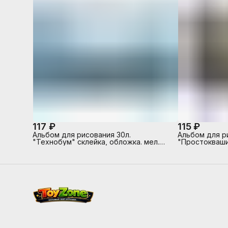
117 ₽
115 ₽
Альбом для рисования 30л.
Альбом для ри
"Технобум" склейка, обложка. мел.
"Простокваши
картон.