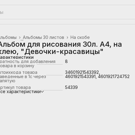
Альбомы
›
Альбомы 30 листов
›
На скобе
лавная
›
Канцтовары, школьные принадлежности
›
Альбом для рисования 30л. А4, на
клею, "Девочки-красавицы"
Характеристики
ратность для добавления
8
овара в корзину
штрихкода товара
34601921543392,
аведенные в 1с через
4601921543391, 4601921724752
запятую
ртикул товара
54339
се характеристики