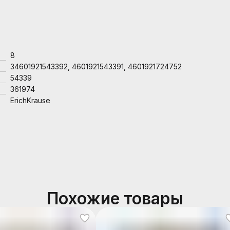
8
34601921543392, 4601921543391, 4601921724752
54339
361974
ErichKrause
Похожие товары