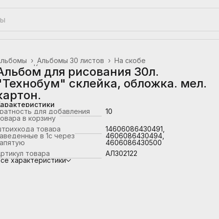
Альбомы
›
Альбомы 30 листов
›
На скобе
лавная
›
Канцтовары, школьные принадлежности
›
Альбом для рисования 30л.
"Технобум" склейка, обложка. мел.
картон.
Характеристики
ратность для добавления
10
овара в корзину
штрихкода товара
14606086430491,
аведенные в 1с через
4606086430494,
запятую
4606086430500
ртикул товара
АЛ302122
се характеристики