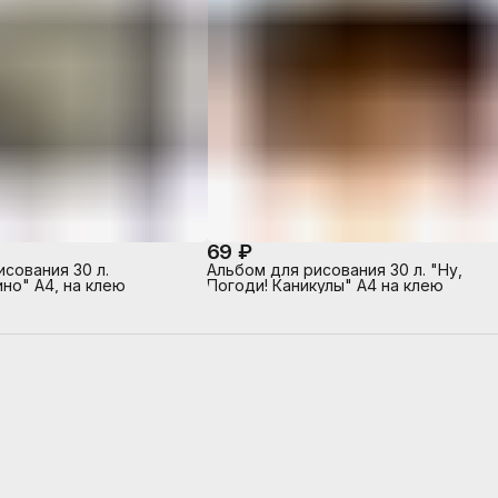
69 ₽
сования 30 л.
Альбом для рисования 30 л. "Ну,
но" А4, на клею
Погоди! Каникулы" А4 на клею