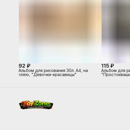
92 ₽
115 ₽
Альбом для рисования 30л. А4, на
Альбом для ри
клею, "Девочки-красавицы"
"Простокваши