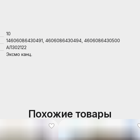
10
14606086430491, 4606086430494, 4606086430500
АЛ302122
Эксмо канц.
Похожие товары