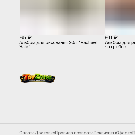
65 ₽
60 ₽
Альбом для рисования 20л. "Rachael
Альбом для р
Hale"
на гребне
Оплата
Доставка
Правила возврата
Реквизиты
Оферта
П