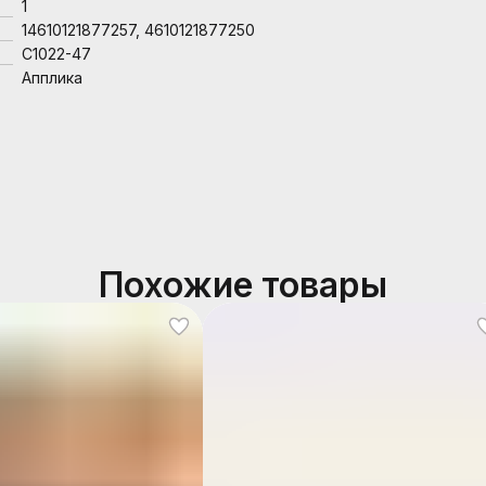
1
14610121877257, 4610121877250
С1022-47
Апплика
Похожие товары