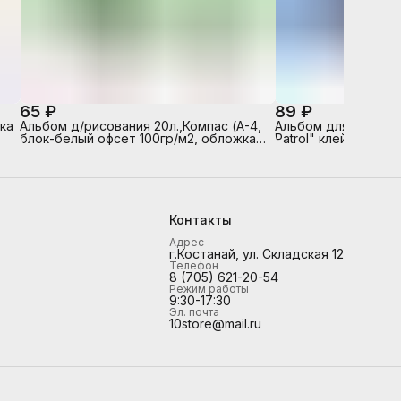
65 ₽
89 ₽
ка
Альбом д/рисования 20л.,Компас (А-4,
Альбом для рисова
блок-белый офсет 100гр/м2, обложка -
Patrol" клей А4
полноцв.печать, глянцевый УФ-лак, на
скрепке)
Контакты
Адрес
г.Костанай, ул. Складская 12
Телефон
8 (705) 621-20-54
Режим работы
9:30-17:30
Эл. почта
10store@mail.ru