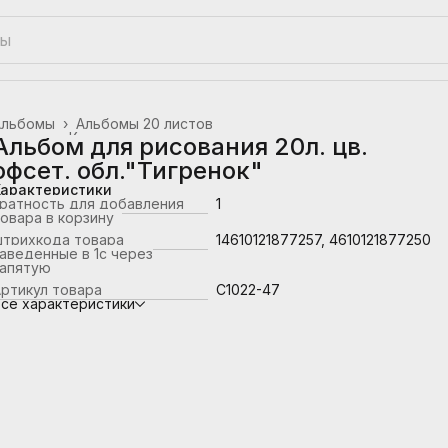
Альбомы
›
Альбомы 20 листов
лавная
›
Канцтовары, школьные принадлежности
›
Альбом для рисования 20л. цв.
офсет. обл."Тигренок"
Характеристики
ратность для добавления
1
овара в корзину
штрихкода товара
14610121877257, 4610121877250
аведенные в 1с через
запятую
ртикул товара
С1022-47
се характеристики