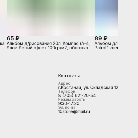
65 ₽
89 ₽
ка
Альбом д/рисования 20л.,Компас (А-4,
Альбом для рисова
блок-белый офсет 100гр/м2, обложка -
Patrol" клей А4
полноцв.печать, глянцевый УФ-лак, на
скрепке)
Контакты
Адрес
г.Костанай, ул. Складская 12
Телефон
8 (705) 621-20-54
Режим работы
9:30-17:30
Эл. почта
10store@mail.ru