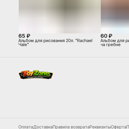
65 ₽
60 ₽
Альбом для рисования 20л. "Rachael
Альбом для р
Hale"
на гребне
Оплата
Доставка
Правила возврата
Реквизиты
Оферта
П