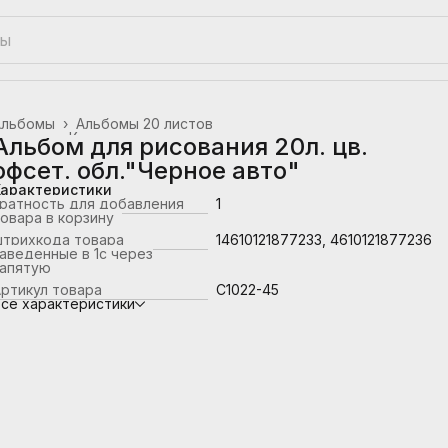
Альбомы
›
Альбомы 20 листов
лавная
›
Канцтовары, школьные принадлежности
›
Альбом для рисования 20л. цв.
офсет. обл."Черное авто"
Характеристики
ратность для добавления
1
овара в корзину
штрихкода товара
14610121877233, 4610121877236
аведенные в 1с через
запятую
ртикул товара
С1022-45
се характеристики