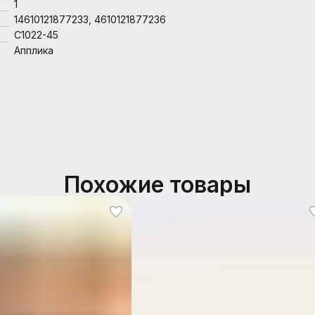
1
14610121877233, 4610121877236
С1022-45
Апплика
Похожие товары