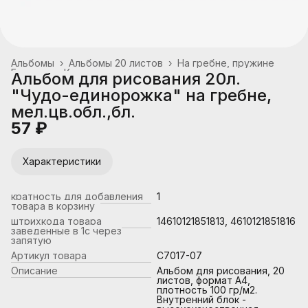
Альбомы
›
Альбомы 20 листов
›
На гребне, пружине
Главная
›
Канцтовары, школьные принадлежности
›
Альбом для рисования 20л.
"Чудо-единорожка" на гребне,
мел.цв.обл.,бл.
57 ₽
Характеристики
кратность для добавления
1
товара в корзину
штрихкода товара
14610121851813, 4610121851816
заведенные в 1с через
запятую
Артикул товара
C7017-07
Описание
Альбом для рисования, 20
листов, формат А4,
плотность 100 гр/м2.
Внутренний блок -