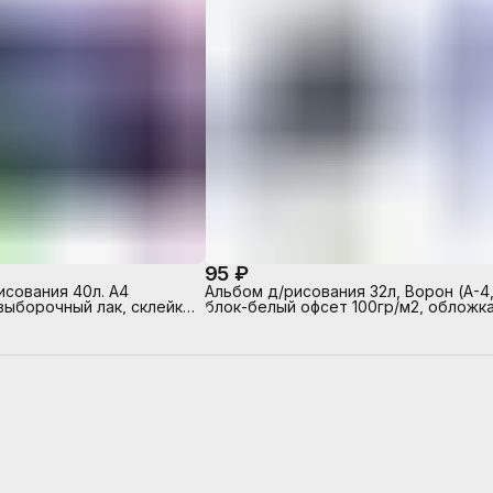
95 ₽
исования 40л. А4
Альбом д/рисования 32л, Ворон (А-4
выборочный лак, склейка
блок-белый офсет 100гр/м2, обложка
оны
полноцв.печать, выборочный ТВИН-
лак, на скрепке)