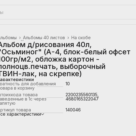
Альбомы
›
Альбомы 40 листов
›
На скобе
лавная
›
Канцтовары, школьные принадлежности
›
Альбом д/рисования 40л,
"Осьминог" (А-4, блок-белый офсет
100гр/м2, обложка картон -
полноцв.печать, выборочный
ТВИН-лак, на скрепке)
Характеристики
ратность для добавления
10
овара в корзину
штрихкода товара
2200235560135,
аведенные в 1с через
4680165322047
запятую
ртикул товара
140046
се характеристики