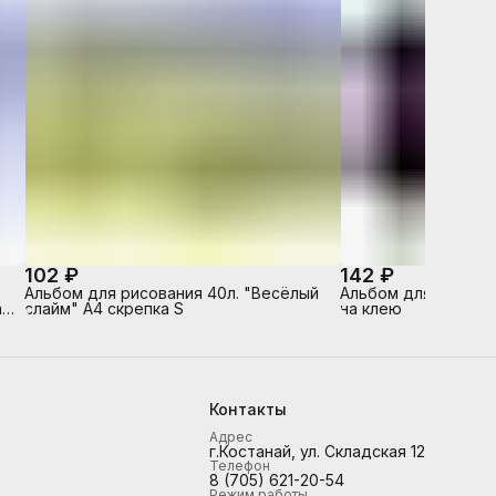
102 ₽
142 ₽
,
Альбом для рисования 40л. "Весёлый
Альбом для рисовани
 -
слайм" А4 скрепка S
на клею
Контакты
Адрес
г.Костанай, ул. Складская 12
Телефон
8 (705) 621-20-54
Режим работы