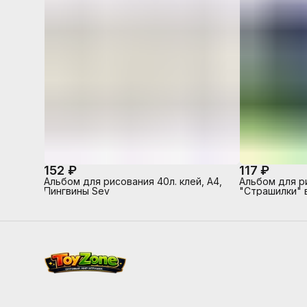
152 ₽
117 ₽
Альбом для рисования 40л. клей, А4,
Альбом для р
Пингвины Sev
"Страшилки" 
с одной стор