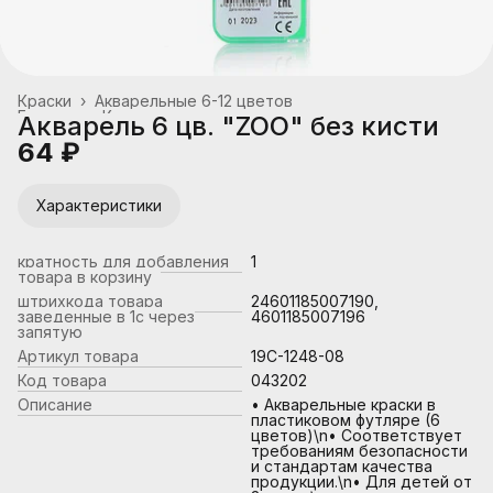
Краски
›
Акварельные 6-12 цветов
Главная
›
Канцтовары, школьные принадлежности
›
Акварель 6 цв. "ZOO" без кисти
64 ₽
Характеристики
кратность для добавления
1
товара в корзину
штрихкода товара
24601185007190,
заведенные в 1с через
4601185007196
запятую
Артикул товара
19С-1248-08
Код товара
043202
Описание
• Акварельные краски в
пластиковом футляре (6
цветов)\n• Соответствует
требованиям безопасности
и стандартам качества
продукции.\n• Для детей от