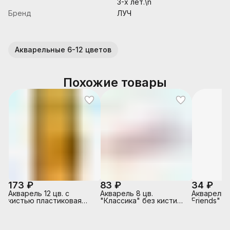
3-х лет.\n
Бренд
ЛУЧ
Акварельные 6-12 цветов
Похожие товары
173 ₽
83 ₽
34 ₽
Акварель 12 цв. с
Акварель 8 цв.
Акварель 
кистью пластиковая
"Классика" без кисти
Friends" 6
упаковка
(европодвес)