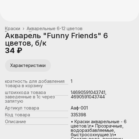
Краски
›
Акварельные 6-12 цветов
Главная
›
Канцтовары, школьные принадлежности
›
Акварель "Funny Friends" 6
цветов, б/к
34 ₽
Характеристики
кратность для добавления
1
товара в корзину
штрихкода товара
14690591043741,
заведенные в 1с через
4690591043744
запятую
Артикул товара
Ааф-001
Код товара
335398
Описание
• Краски акварельные - 6
цветов.\n• Прозрачные,
водоразбавляемые,
быстросохнущие.\n•
Состав: вода, декстрин,