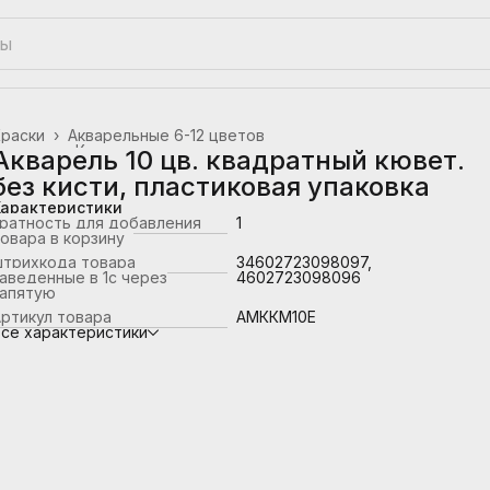
Краски
›
Акварельные 6-12 цветов
лавная
›
Канцтовары, школьные принадлежности
›
Акварель 10 цв. квадратный кювет.
без кисти, пластиковая упаковка
Характеристики
ратность для добавления
1
овара в корзину
штрихкода товара
34602723098097,
аведенные в 1с через
4602723098096
запятую
ртикул товара
АМККМ10Е
се характеристики