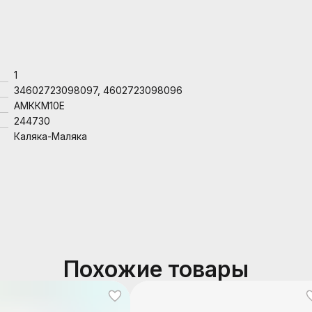
1
34602723098097, 4602723098096
АМККМ10Е
244730
Каляка-Маляка
Похожие товары