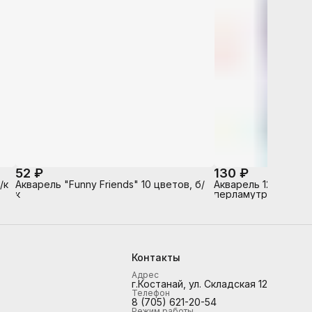
52 ₽
130 ₽
/к
Акварель "Funny Friends" 10 цветов, б/
Акварель 12 цв. "Фа
к
перламутровая, без
(европодвес)
Контакты
Адрес
г.Костанай, ул. Складская 12
Телефон
8 (705) 621-20-54
Режим работы