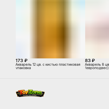
173 ₽
83 ₽
Акварель 12 цв. с кистью пластиковая
Акварель 8 цв
упаковка
(европодвес)