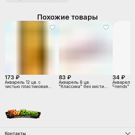
Похожие товары
173 ₽
83 ₽
34 ₽
Акварель 12 цв. с
Акварель 8 цв.
Акварель 
кистью пластиковая
"Классика" без кисти
Friends" 6
упаковка
(европодвес)
Контакты