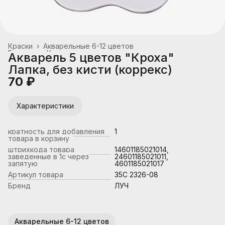
Краски
›
Акварельные 6-12 цветов
Главная
›
Канцтовары, школьные принадлежности
›
Акварель 5 цветов "Кроха"
Лапка, без кисти (коррекс)
70 ₽
Характеристики
кратность для добавления
1
товара в корзину
штрихкода товара
14601185021014,
заведенные в 1с через
24601185021011,
запятую
4601185021017
Артикул товара
35C 2326-08
Бренд
ЛУЧ
Акварельные 6-12 цветов