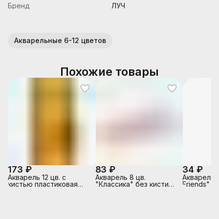
Бренд
ЛУЧ
Акварельные 6-12 цветов
Похожие товары
173 ₽
83 ₽
34 ₽
Акварель 12 цв. с
Акварель 8 цв.
Акварель 
кистью пластиковая
"Классика" без кисти
Friends" 6
упаковка
(европодвес)