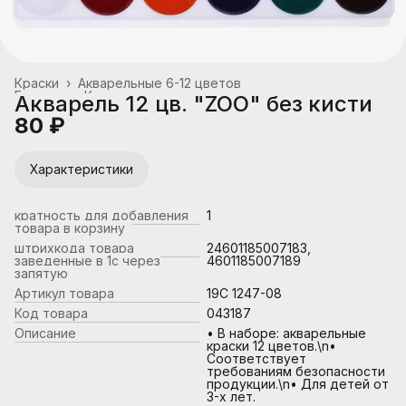
Краски
›
Акварельные 6-12 цветов
Главная
›
Канцтовары, школьные принадлежности
›
Акварель 12 цв. "ZOO" без кисти
80 ₽
Характеристики
кратность для добавления
1
товара в корзину
штрихкода товара
24601185007183,
заведенные в 1с через
4601185007189
запятую
Артикул товара
19С 1247-08
Код товара
043187
Описание
• В наборе: акварельные
краски 12 цветов.\n•
Соответствует
требованиям безопасности
продукции.\n• Для детей от
3-х лет.