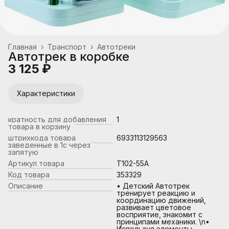
Главная
›
Транспорт
›
Автотреки
Автотрек в коробке
3 125 ₽
Характеристики
кратность для добавления
1
товара в корзину
штрихкода товара
6933113129563
заведенные в 1с через
запятую
Артикул товара
T102-55A
Код товара
353329
Описание
• Детский Автотрек
тренирует реакцию и
координацию движений,
развивает цветовое
восприятие, знакомит с
принципами механики. \n•
Используя элементы