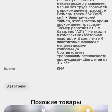
механического управления,
малыш без труда справится
с прохождением трассы.\n•
Размеры трека: 56х38х25
см.\n• Электрический
таймер, чтобы засечь время
прохождения трассы.\n•
Таймер работает от 3-х
батареек "AG13" (не входят
в комплект)\n• Материал:
пластик.\n• В комплекте 4
пластиковые машинки с
металлическими
колёсами.\n•
Соответствует
требованиям безопасности
продукции.\n• Для детей от
3-х лет.
Бренд
КНР
Автотреки
Похожие товары