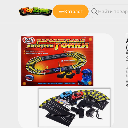
Каталог
Г
к
т
з
А
В