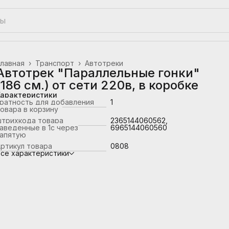
лавная
›
Транспорт
›
Автотреки
Автотрек "Параллельные гонки"
(186 см.) от сети 220в, в коробке
Характеристики
ратность для добавления
1
овара в корзину
штрихкода товара
2365144060562,
аведенные в 1с через
6965144060560
запятую
ртикул товара
0808
се характеристики