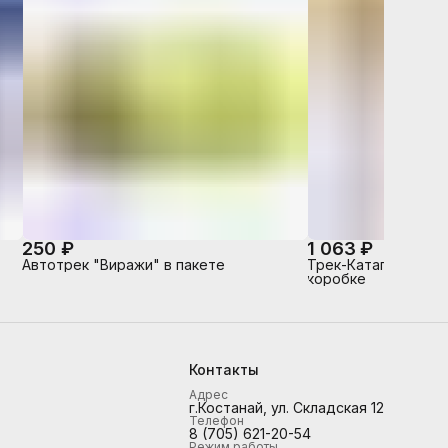
250 ₽
1 063 ₽
Автотрек "Виражи" в пакете
Трек-Катапульта "Б
коробке
Контакты
Адрес
г.Костанай, ул. Складская 12
Телефон
8 (705) 621-20-54
Режим работы