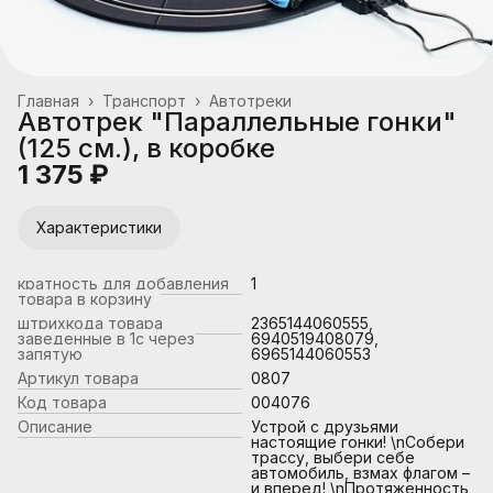
Главная
›
Транспорт
›
Автотреки
Автотрек "Параллельные гонки"
(125 см.), в коробке
1 375 ₽
Характеристики
кратность для добавления
1
товара в корзину
штрихкода товара
2365144060555,
заведенные в 1с через
6940519408079,
запятую
6965144060553
Артикул товара
0807
Код товара
004076
Описание
Устрой с друзьями
настоящие гонки! \nСобери
трассу, выбери себе
автомобиль, взмах флагом –
и вперед! \nПротяженность