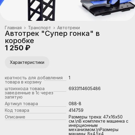
Главная
›
Транспорт
›
Автотреки
Автотрек "Супер гонка" в
коробке
1 250 ₽
Характеристики
кратность для добавления
1
товара в корзину
штрихкода товара
6933114605486
заведенные в 1с через
запятую
Артикул товара
088-8
Код товара
414759
Описание
Размеры трека: 47х16х50
см.\nВ комплекте машинка с
инерционным
механизмом.\nРазмеры
машины: 8х4.5х4