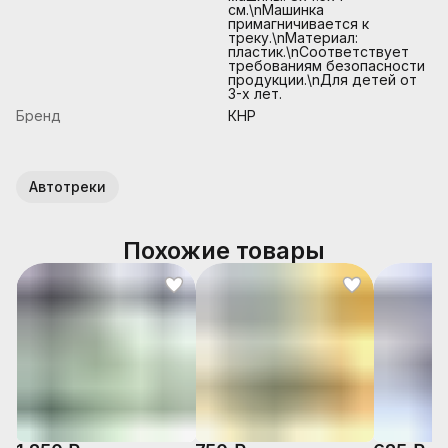
см.\nМашинка
примагничивается к
треку.\nМатериал:
пластик.\nСоответствует
требованиям безопасности
продукции.\nДля детей от
3-х лет.
Бренд
КНР
Автотреки
Похожие товары