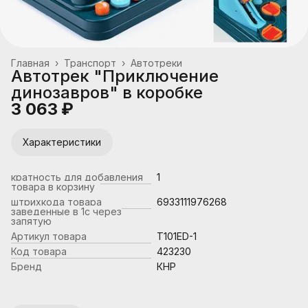
Главная
›
Транспорт
›
Автотреки
Автотрек "Приключение
динозавров" в коробке
3 063 ₽
Характеристики
кратность для добавления
1
товара в корзину
штрихкода товара
6933111976268
заведенные в 1с через
запятую
Артикул товара
T101ED-1
Код товара
423230
Бренд
КНР