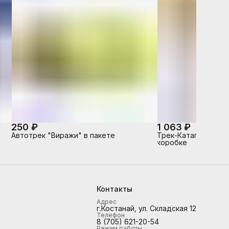
250 ₽
1 063 ₽
Автотрек "Виражи" в пакете
Трек-Катапульта "Б
коробке
Контакты
Адрес
г.Костанай, ул. Складская 12
Телефон
8 (705) 621-20-54
Режим работы