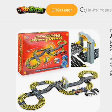
Каталог
Г
к
т
з
А
В