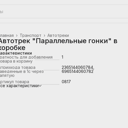
лавная
›
Транспорт
›
Автотреки
Автотрек "Параллельные гонки" в
коробке
Характеристики
ратность для добавления
1
овара в корзину
штрихкода товара
2365144060784,
аведенные в 1с через
6965144060782
запятую
ртикул товара
0817
се характеристики