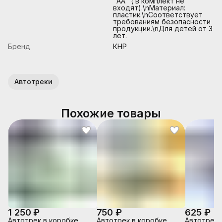
"АА" ( в комплект не
входят).\nМатериал:
пластик.\nСоответствует
требованиям безопасности
продукции.\nДля детей от 3
лет.
Бренд
КНР
Автотреки
Похожие товары
1 250 ₽
750 ₽
625 ₽
Автотрек в коробке
Автотрек в коробке
Автотрек 