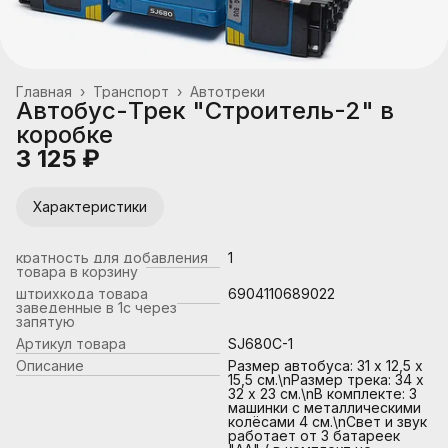
Главная
›
Транспорт
›
Автотреки
Автобус-Трек "Строитель-2" в
коробке
3 125 ₽
Характеристики
кратность для добавления
1
товара в корзину
штрихкода товара
6904110689022
заведенные в 1с через
запятую
Артикул товара
SJ680C-1
Описание
Размер автобуса: 31 х 12,5 х
15,5 см.\nРазмер трека: 34 х
32 х 23 см.\nВ комплекте: 3
машинки с металлическими
колёсами 4 см.\nСвет и звук
работает от 3 батареек