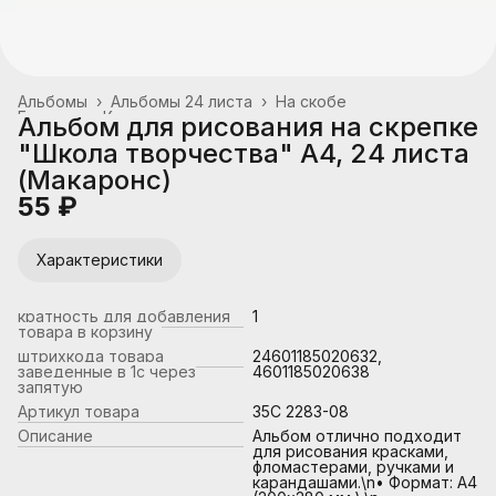
Альбомы
›
Альбомы 24 листа
›
На скобе
Главная
›
Канцтовары, школьные принадлежности
›
Альбом для рисования на скрепке
"Школа творчества" А4, 24 листа
(Макаронс)
55 ₽
Характеристики
кратность для добавления
1
товара в корзину
штрихкода товара
24601185020632,
заведенные в 1с через
4601185020638
запятую
Артикул товара
35С 2283-08
Описание
Альбом отлично подходит
для рисования красками,
фломастерами, ручками и
карандашами.\n• Формат: А4