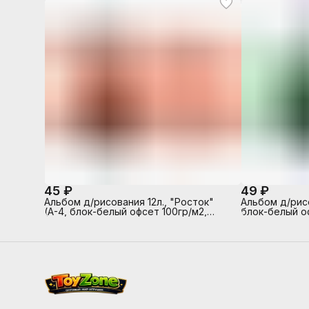
45 ₽
49 ₽
Альбом д/рисования 12л., "Росток"
Альбом д/рисо
(А-4, блок-белый офсет 100гр/м2,
блок-белый о
обложка-полноцв. печать, глянцевый
полноцв. печа
УФ-лак, на скрепке)
скрепке)