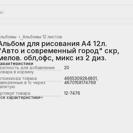
Альбомы
›
Альбомы 12 листов
лавная
›
Канцтовары, школьные принадлежности
›
Альбом для рисования А4 12л.
"Авто и современный город" скр,
мелов. обл,офс, микс из 2 диз.
Характеристики
ратность для добавления
20
овара в корзину
штрихкода товара
4665309284801,
аведенные в 1с через
4670159174769
запятую
ртикул товара
12-7476
се характеристики