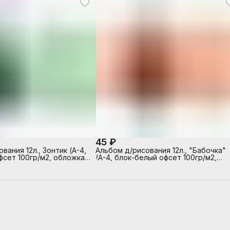
45 ₽
вания 12л., Зонтик (А-4,
Альбом д/рисования 12л., "Бабочка"
фсет 100гр/м2, обложка-
(А-4, блок-белый офсет 100гр/м2,
ть, глянцевый УФ-лак, на
обложка-полноцв. печать, глянцевы
УФ-лак, на скрепке)