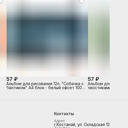
57 ₽
57 ₽
Альбом для рисования 12л. "Собачка с
Альбом для рисован
бантиком" А4 блок - белый офсет 100
хвостиками" А4 бло
й
г/м²,
100 г/м²
Контакты
Адрес
г.Костанай, ул. Складская 12