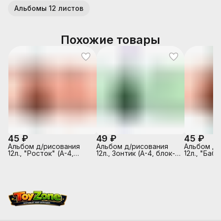
Альбомы 12 листов
Похожие товары
45 ₽
49 ₽
45 ₽
Альбом д/рисования
Альбом д/рисования
Альбом д/
12л., "Росток" (А-4,
12л., Зонтик (А-4, блок-
12л., "Бабо
блок-белый офсет
белый офсет 100гр/м2,
блок-белы
100гр/м2, обложка-
обложка-полноцв.
100гр/м2,
полноцв. печать,
печать, глянцевый УФ-
полноцв. п
глянцевый УФ-лак, на
лак, на скрепке)
глянцевый
скрепке)
скрепке)