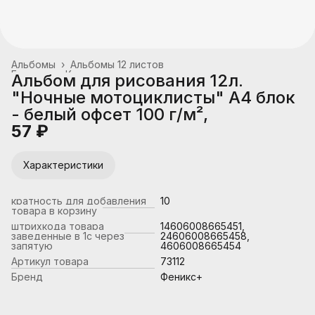
Альбомы
›
Альбомы 12 листов
Главная
›
Канцтовары, школьные принадлежности
›
Альбом для рисования 12л.
"Ночные мотоциклисты" А4 блок
- белый офсет 100 г/м²,
57 ₽
Характеристики
кратность для добавления
10
товара в корзину
штрихкода товара
14606008665451,
заведенные в 1с через
24606008665458,
запятую
4606008665454
Артикул товара
73112
Бренд
Феникс+