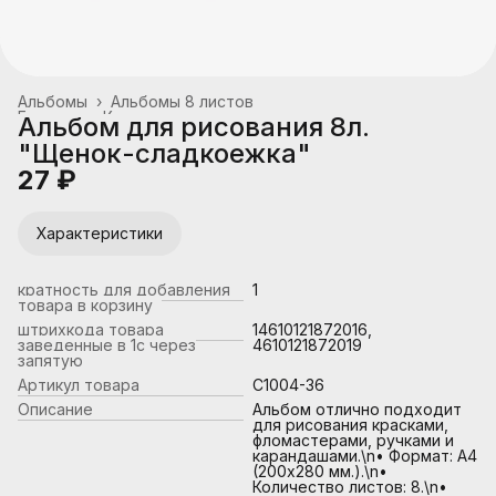
Альбомы
›
Альбомы 8 листов
Главная
›
Канцтовары, школьные принадлежности
›
Альбом для рисования 8л.
"Щенок-сладкоежка"
27 ₽
Характеристики
кратность для добавления
1
товара в корзину
штрихкода товара
14610121872016,
заведенные в 1с через
4610121872019
запятую
Артикул товара
С1004-36
Описание
Альбом отлично подходит
для рисования красками,
фломастерами, ручками и
карандашами.\n• Формат: А4
(200х280 мм.).\n•
Количество листов: 8.\n•