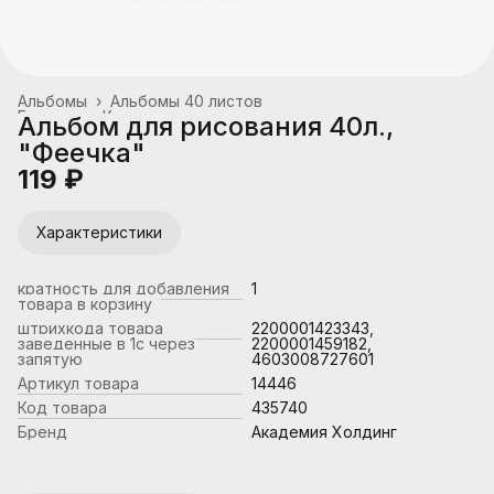
Альбомы
›
Альбомы 40 листов
Главная
›
Канцтовары, школьные принадлежности
›
Альбом для рисования 40л.,
"Феечка"
119 ₽
Характеристики
кратность для добавления
1
товара в корзину
штрихкода товара
2200001423343,
заведенные в 1с через
2200001459182,
запятую
4603008727601
Артикул товара
14446
Код товара
435740
Бренд
Академия Холдинг