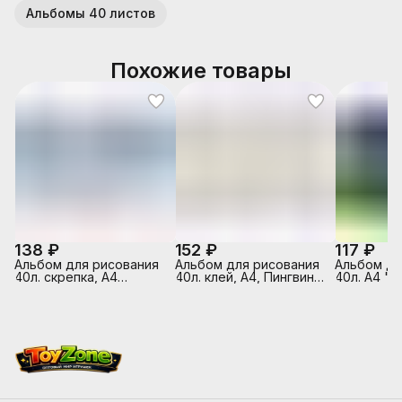
Альбомы 40 листов
Похожие товары
138 ₽
152 ₽
117 ₽
Альбом для рисования
Альбом для рисования
Альбом дл
40л. скрепка, А4
40л. клей, А4, Пингвины
40л. А4 "
"Девочка-зима"
Sev
выборочны
склейка с
стороны