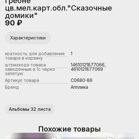
гребне
цв.мел.карт.обл."Сказочные
домики"
90 ₽
Характеристики
кратность для добавления
1
товара в корзину
штрихкода товара
14610121877066,
заведенные в 1с через
4610121877069
запятую
Артикул товара
С0680-86
Бренд
Апплика
Альбомы 32 листа
Похожие товары