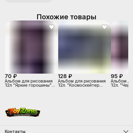
Похожие товары
70 ₽
128 ₽
95 ₽
Альбом для рисования
Альбом для рисования
Альбом дл
32л "Яркие горошины"
32л. "Космоскейтер
32л. "Чер
на гребне
Sev" клей, А4,
автомобил
картон. об
Контакты