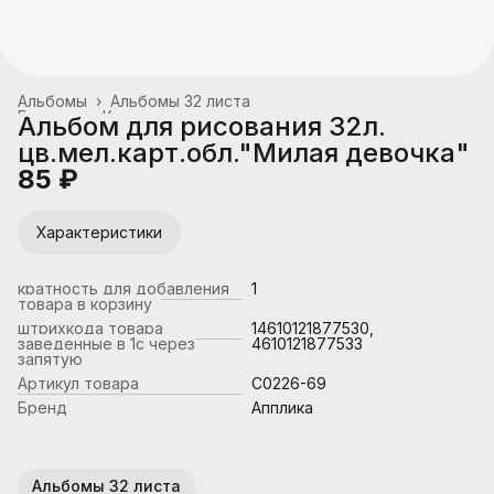
Альбомы
›
Альбомы 32 листа
Главная
›
Канцтовары, школьные принадлежности
›
Альбом для рисования 32л.
цв.мел.карт.обл."Милая девочка"
85 ₽
Характеристики
кратность для добавления
1
товара в корзину
штрихкода товара
14610121877530,
заведенные в 1с через
4610121877533
запятую
Артикул товара
С0226-69
Бренд
Апплика
Альбомы 32 листа