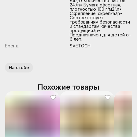
А4.\n• Количество листов:
24.\n• Бумага офсетная,
плотностью 100 г/м2.\n•
Скрепление: скрепка.\n•
Соответствует
требованиям безопасности
и стандартам качества
продукции.\n•
Предназначен для детей от
6 лет.
Бренд
SVETOCH
На скобе
Похожие товары