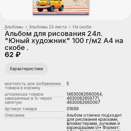
Альбомы
›
Альбомы 24 листа
›
На скобе
Главная
›
Канцтовары, школьные принадлежности
›
Альбом для рисования 24л.
"Юный художник" 100 г/м2 A4 на
скобе .
62 ₽
Характеристики
кратность для добавления
5
товара в корзину
штрихкода товара
14630082660064,
заведенные в 1с через
4630082659771,
запятую
4630082660067
Артикул товара
01699
Описание
Альбом отлично подходит
для рисования красками,
фломастерами, ручками и
карандашами.\n• Формат: