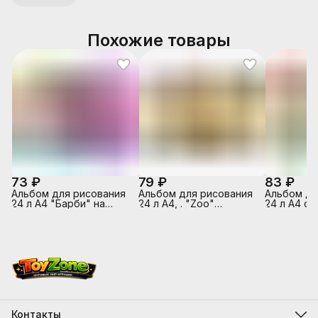
Похожие товары
73 ₽
79 ₽
83 ₽
Альбом для рисования
Альбом для рисования
Альбом дл
24 л А4 "Барби" на
24 л А4, . "Zoo"
24 л А4 ск
скрепке,
(Колибри)на склейке
г/м2
Контакты