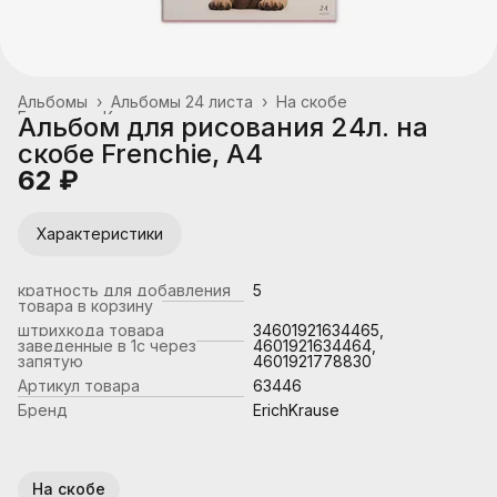
Альбомы
›
Альбомы 24 листа
›
На скобе
Главная
›
Канцтовары, школьные принадлежности
›
Альбом для рисования 24л. на
скобе Frenchie, А4
62 ₽
Характеристики
кратность для добавления
5
товара в корзину
штрихкода товара
34601921634465,
заведенные в 1с через
4601921634464,
запятую
4601921778830
Артикул товара
63446
Бренд
ErichKrause
На скобе