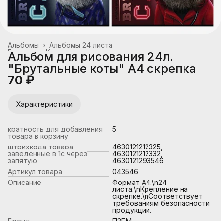
Альбомы
›
Альбомы 24 листа
Главная
›
Канцтовары, школьные принадлежности
›
Альбом для рисования 24л.
"Брутальные коты" А4 скрепка
70 ₽
Характеристики
кратность для добавления
5
товара в корзину
штрихкода товара
4630121212325,
заведенные в 1с через
4630121212332,
запятую
4630121293546
Артикул товара
043546
Описание
Формат А4.\n24
листа.\nКрепление на
скрепке.\nСоответствует
требованиям безопасности
продукции.
Бренд
ПЗБМ