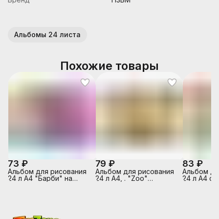
Альбомы 24 листа
Похожие товары
73 ₽
79 ₽
83 ₽
Альбом для рисования
Альбом для рисования
Альбом дл
24 л А4 "Барби" на
24 л А4, . "Zoo"
24 л А4 ск
скрепке,
(Колибри)на склейке
г/м2