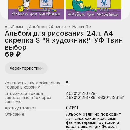
Альбомы
›
Альбомы 24 листа
›
На скобе
Главная
›
Канцтовары, школьные принадлежности
›
Альбом для рисования 24л. А4
скрепка S "Я художник!" УФ Твин
выбор
69 ₽
Характеристики
кратность для добавления
5
товара в корзину
штрихкода товара
4630121216729,
заведенные в 1с через
4630121216736, 4630121291511
запятую
Артикул товара
041511
Описание
Альбом отлично подходит
для рисования красками,
фломастерами, ручками и
карандашами.\n• Формат: