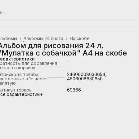
Альбомы
›
Альбомы 24 листа
›
На скобе
лавная
›
Канцтовары, школьные принадлежности
›
Альбом для рисования 24 л,
"Мулатка с собачкой" А4 на скобе
Характеристики
ратность для добавления
1
овара в корзину
штрихкода товара
24606008630654,
аведенные в 1с через
4606008630650
запятую
ртикул товара
69866
се характеристики