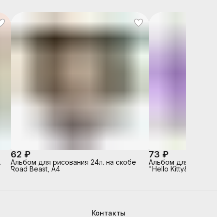
62 ₽
73 ₽
.
Альбом для рисования 24л. на скобе
Альбом для рисован
Road Beast, А4
"Hello Kitty&friends
мелованный картон 
Контакты