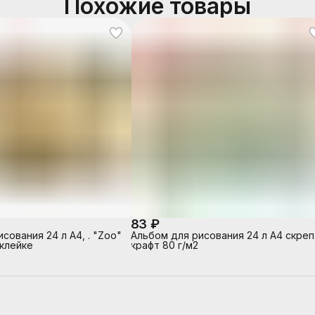
Похожие товары
83 ₽
сования 24 л А4, . "Zoo"
Альбом для рисования 24 л А4 скреп
склейке
крафт 80 г/м2