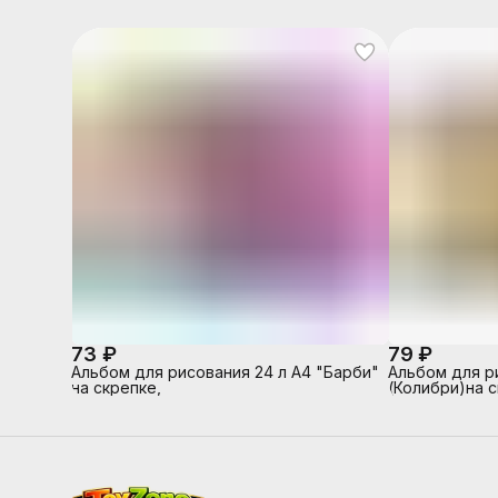
73 ₽
79 ₽
Альбом для рисования 24 л А4 "Барби"
Альбом для ри
на скрепке,
(Колибри)на 