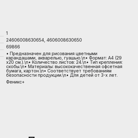
1
24606008630654, 4606008630650
69866
• Предназначен для рисования цветными
карандашами, акварелью, гуашью.\n• Формат: А4 (29
х20 см.).\n• Количество листов: 24.\n• Тип крепления:
скобы.\n• Материалы: высококачественная офсетная
бумага, картон.\n• Соответствует требованиям
безопасности продукции.\n• Для детей от 3-х лет.
Феникс+