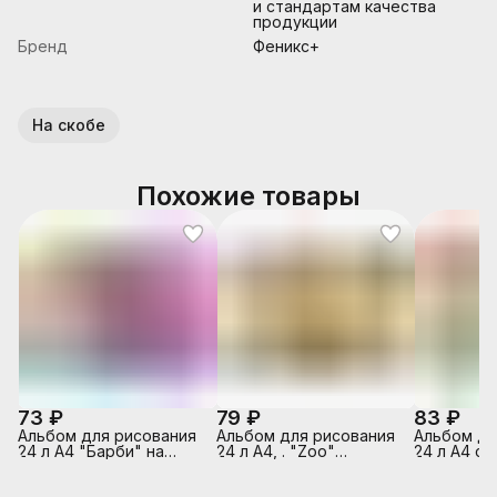
и стандартам качества
продукции
Бренд
Феникс+
На скобе
Похожие товары
73 ₽
79 ₽
83 ₽
Альбом для рисования
Альбом для рисования
Альбом дл
24 л А4 "Барби" на
24 л А4, . "Zoo"
24 л А4 ск
скрепке,
(Колибри)на склейке
г/м2