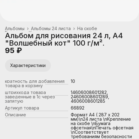
Альбомы
›
Альбомы 24 листа
›
На скобе
Главная
›
Канцтовары, школьные принадлежности
›
Альбом для рисования 24 л, А4
"Волшебный кот" 100 г/м².
95 ₽
Характеристики
кратность для добавления
10
товара в корзину
штрихкода товара
14606008601282,
заведенные в 1с через
24606008601289,
запятую
4606008601285
Артикул товара
66892
Описание
Формат А4 ( 287 х 202
мм)\n24 листа \nКрепление
на скобе \nБумага
офсетная\nПечать офсетная
\nСоответствует
требованиям безопасности