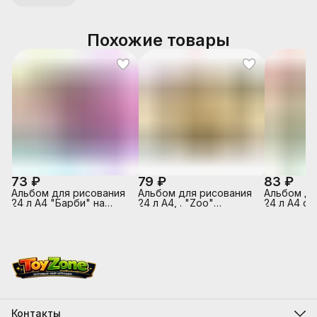
Похожие товары
73 ₽
79 ₽
83 ₽
Альбом для рисования
Альбом для рисования
Альбом дл
24 л А4 "Барби" на
24 л А4, . "Zoo"
24 л А4 ск
скрепке,
(Колибри)на склейке
г/м2
Контакты