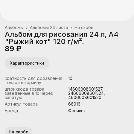
Альбомы
›
Альбомы 24 листа
›
На скобе
Главная
›
Канцтовары, школьные принадлежности
›
Альбом для рисования 24 л, А4
"Рыжий кот" 120 г/м².
89 ₽
Характеристики
кратность для добавления
10
товара в корзину
штрихкода товара
14606008601527,
заведенные в 1с через
24606008601524,
запятую
4606008601520
Артикул товара
66916
Бренд
Феникс+
На скобе