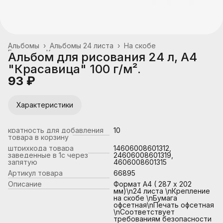
Альбомы
›
Альбомы 24 листа
›
На скобе
Главная
›
Канцтовары, школьные принадлежности
›
Альбом для рисования 24 л, А4
"Красавица" 100 г/м².
93 ₽
Характеристики
кратность для добавления
10
товара в корзину
штрихкода товара
14606008601312,
заведенные в 1с через
24606008601319,
запятую
4606008601315
Артикул товара
66895
Описание
Формат А4 ( 287 х 202
мм)\n24 листа \nКрепление
на скобе \nБумага
офсетная\nПечать офсетная
\nСоответствует
требованиям безопасности