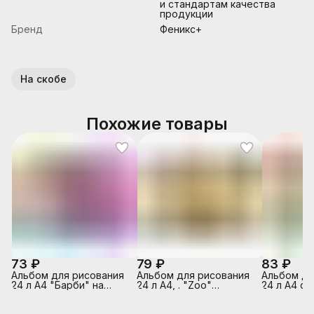
и стандартам качества
продукции
Бренд
Феникс+
На скобе
Похожие товары
73 ₽
79 ₽
83 ₽
Альбом для рисования
Альбом для рисования
Альбом дл
24 л А4 "Барби" на
24 л А4, . "Zoo"
24 л А4 ск
скрепке,
(Колибри)на склейке
г/м2