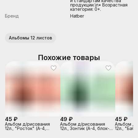
и стандартам качества
продукции.\n• Возрастная
категория: 0+.
Бренд
Hatber
Альбомы 12 листов
Похожие товары
45 ₽
49 ₽
45 ₽
Альбом д/рисования
Альбом д/рисования
Альбом д/
12л., "Росток" (А-4,
12л., Зонтик (А-4, блок-
12л., "Бабо
блок-белый офсет
белый офсет 100гр/м2,
блок-белы
100гр/м2, обложка-
обложка-полноцв.
100гр/м2,