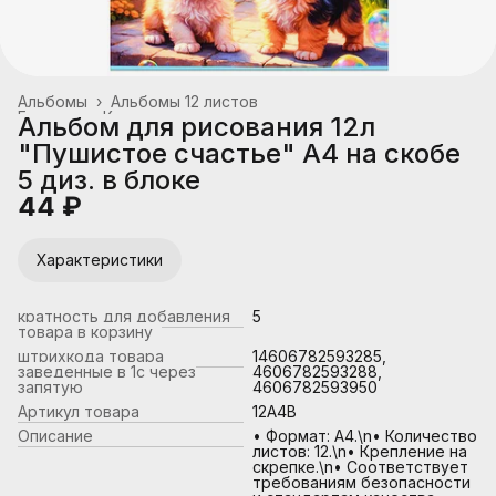
Альбомы
›
Альбомы 12 листов
Главная
›
Канцтовары, школьные принадлежности
›
Альбом для рисования 12л
"Пушистое счастье" А4 на скобе
5 диз. в блоке
44 ₽
Характеристики
кратность для добавления
5
товара в корзину
штрихкода товара
14606782593285,
заведенные в 1с через
4606782593288,
запятую
4606782593950
Артикул товара
12А4В
Описание
• Формат: А4.\n• Количество
листов: 12.\n• Крепление на
скрепке.\n• Соответствует
требованиям безопасности