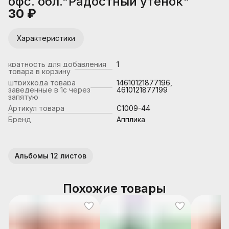
офс. обл."Радостный утенок"
30 ₽
Характеристики
кратность для добавления
1
товара в корзину
штрихкода товара
14610121877196,
заведенные в 1с через
4610121877199
запятую
Артикул товара
С1009-44
Бренд
Апплика
Альбомы 12 листов
Похожие товары