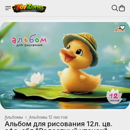
Альбомы
›
Альбомы 12 листов
Главная
›
Канцтовары, школьные принадлежности
›
Альбом для рисования 12л. цв.