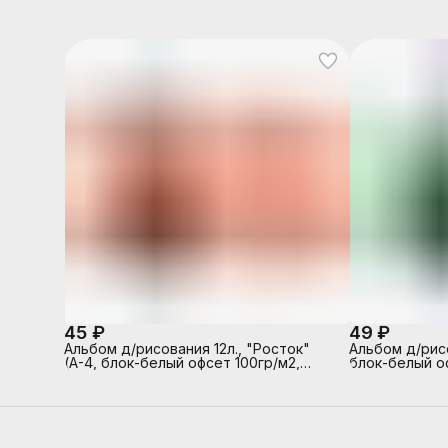
45 ₽
49 ₽
Альбом д/рисования 12л., "Росток"
Альбом д/рисо
(А-4, блок-белый офсет 100гр/м2,
блок-белый о
обложка-полноцв. печать, глянцевый
полноцв. печа
УФ-лак, на скрепке)
скрепке)