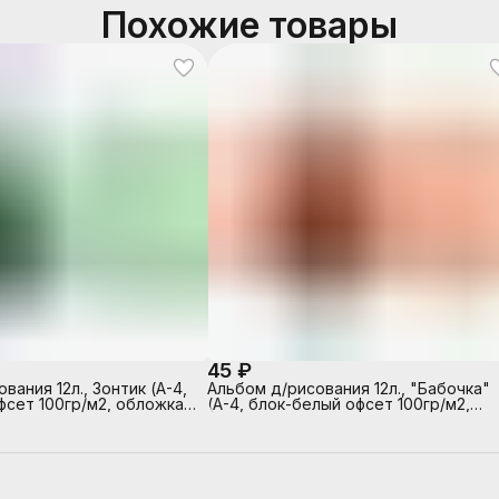
Похожие товары
45 ₽
вания 12л., Зонтик (А-4,
Альбом д/рисования 12л., "Бабочка"
фсет 100гр/м2, обложка-
(А-4, блок-белый офсет 100гр/м2,
ть, глянцевый УФ-лак, на
обложка-полноцв. печать, глянцевы
УФ-лак, на скрепке)