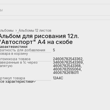
Альбомы
›
Альбомы 12 листов
лавная
›
Канцтовары, школьные принадлежности
›
Альбом для рисования 12л.
"Автоспорт" А4 на скобе
Характеристики
ратность для добавления
5
овара в корзину
штрихкода товара
24606782543362,
аведенные в 1с через
34606782543369,
запятую
4606782543368,
4606782555064,
4606782618011
ртикул товара
12А4C
се характеристики