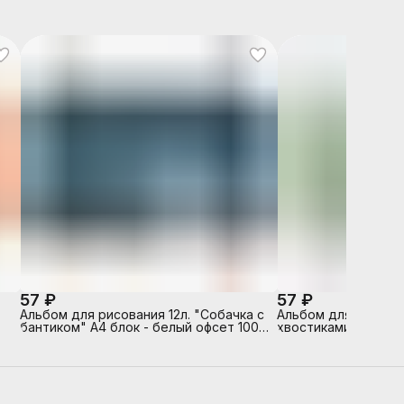
57 ₽
57 ₽
Альбом для рисования 12л. "Собачка с
Альбом для рисован
бантиком" А4 блок - белый офсет 100
хвостиками" А4 бло
й
г/м²,
100 г/м²