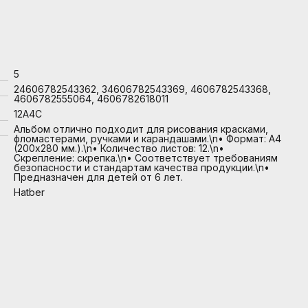
5
24606782543362, 34606782543369, 4606782543368,
4606782555064, 4606782618011
12А4C
Альбом отлично подходит для рисования красками,
фломастерами, ручками и карандашами.\n• Формат: А4
(200х280 мм.).\n• Количество листов: 12.\n•
Скрепление: скрепка.\n• Соответствует требованиям
безопасности и стандартам качества продукции.\n•
Предназначен для детей от 6 лет.
Hatber