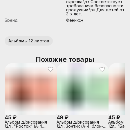
скрепка.\n• Соответствует
требованиям безопасности
продукции.\n• Для детей от
3-х лет.
Бренд
Феникс+
Альбомы 12 листов
Похожие товары
45 ₽
49 ₽
45 ₽
Альбом д/рисования
Альбом д/рисования
Альбом д/
12л., "Росток" (А-4,
12л., Зонтик (А-4, блок-
12л., "Бабо