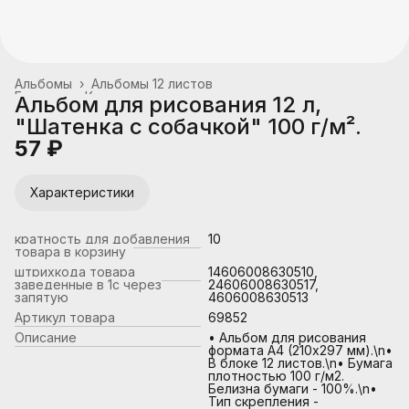
Альбомы
›
Альбомы 12 листов
Главная
›
Канцтовары, школьные принадлежности
›
Альбом для рисования 12 л,
"Шатенка с собачкой" 100 г/м².
57 ₽
Характеристики
кратность для добавления
10
товара в корзину
штрихкода товара
14606008630510,
заведенные в 1с через
24606008630517,
запятую
4606008630513
Артикул товара
69852
Описание
• Альбом для рисования
формата А4 (210х297 мм).\n•
В блоке 12 листов.\n• Бумага
плотностью 100 г/м2.
Белизна бумаги - 100%.\n•
Тип скрепления -