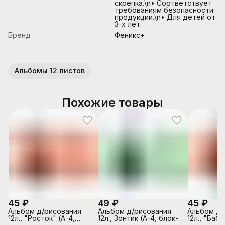
скрепка.\n• Соответствует
требованиям безопасности
продукции.\n• Для детей от
3-х лет.
Бренд
Феникс+
Альбомы 12 листов
Похожие товары
45 ₽
49 ₽
45 ₽
Альбом д/рисования
Альбом д/рисования
Альбом д/
12л., "Росток" (А-4,
12л., Зонтик (А-4, блок-
12л., "Бабо