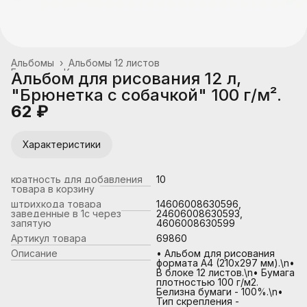
Альбомы
›
Альбомы 12 листов
Главная
›
Канцтовары, школьные принадлежности
›
Альбом для рисования 12 л,
"Брюнетка с собачкой" 100 г/м².
62 ₽
Характеристики
кратность для добавления
10
товара в корзину
штрихкода товара
14606008630596,
заведенные в 1с через
24606008630593,
запятую
4606008630599
Артикул товара
69860
Описание
• Альбом для рисования
формата А4 (210х297 мм).\n•
В блоке 12 листов.\n• Бумага
плотностью 100 г/м2.
Белизна бумаги - 100%.\n•
Тип скрепления -