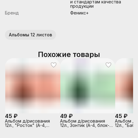
и стандартам качества
продукции
Бренд
Феникс+
Альбомы 12 листов
Похожие товары
45 ₽
49 ₽
45 ₽
Альбом д/рисования
Альбом д/рисования
Альбом д/
12л., "Росток" (А-4,
12л., Зонтик (А-4, блок-
12л., "Бабо
блок-белый офсет
белый офсет 100гр/м2,
блок-белы
100гр/м2, обложка-
обложка-полноцв.
100гр/м2,