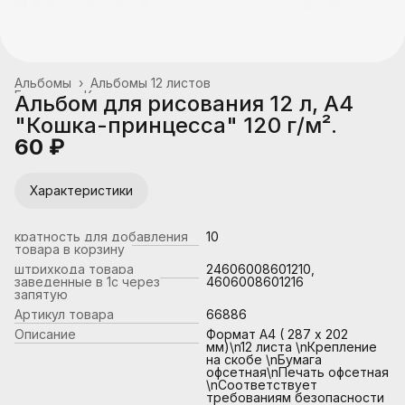
Альбомы
›
Альбомы 12 листов
Главная
›
Канцтовары, школьные принадлежности
›
Альбом для рисования 12 л, А4
"Кошка-принцесса" 120 г/м².
60 ₽
Характеристики
кратность для добавления
10
товара в корзину
штрихкода товара
24606008601210,
заведенные в 1с через
4606008601216
запятую
Артикул товара
66886
Описание
Формат А4 ( 287 х 202
мм)\n12 листа \nКрепление
на скобе \nБумага
офсетная\nПечать офсетная
\nСоответствует
требованиям безопасности