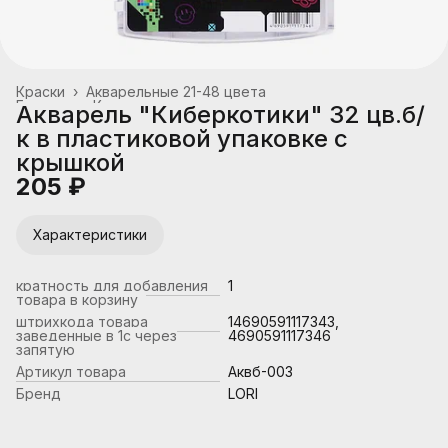
Краски
›
Акварельные 21-48 цвета
Главная
›
Канцтовары, школьные принадлежности
›
Акварель "Киберкотики" 32 цв.б/
к в пластиковой упаковке с
крышкой
205 ₽
Характеристики
кратность для добавления
1
товара в корзину
штрихкода товара
14690591117343,
заведенные в 1с через
4690591117346
запятую
Артикул товара
Аквб-003
Бренд
LORI