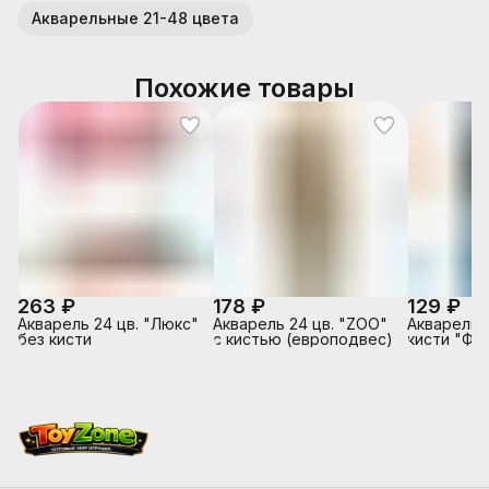
Акварельные 21-48 цвета
Похожие товары
263 ₽
178 ₽
129 ₽
Акварель 24 цв. "Люкс"
Акварель 24 цв. "ZOO"
Акварель 2
без кисти
с кистью (европодвес)
кисти "Фа