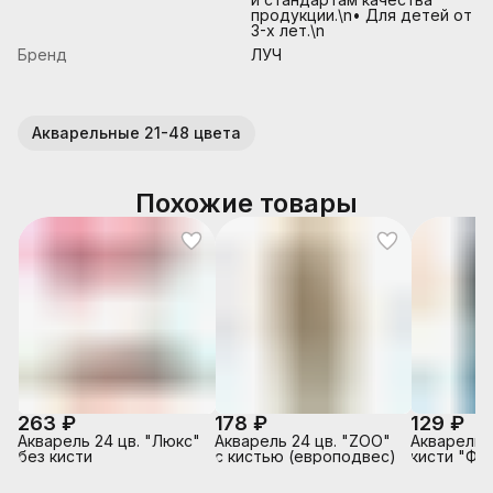
продукции.\n• Для детей от
3-х лет.\n
Бренд
ЛУЧ
Акварельные 21-48 цвета
Похожие товары
263 ₽
178 ₽
129 ₽
Акварель 24 цв. "Люкс"
Акварель 24 цв. "ZOO"
Акварель 2
без кисти
с кистью (европодвес)
кисти "Фа