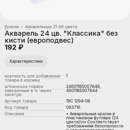
Краски
›
Акварельные 21-48 цвета
Главная
›
Канцтовары, школьные принадлежности
›
Акварель 24 цв. "Классика" без
кисти (европодвес)
192 ₽
Характеристики
кратность для добавления
1
товара в корзину
штрихкода товара
24601185007848,
заведенные в 1с через
4601185007844
запятую
Артикул товара
19С 1294-08
Код товара
063716
Описание
• Акварельные краски в
пластиковом футляре (24
цвета)\n• Соответствует
требованиям безопасности
и стандартам качества