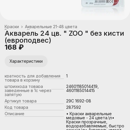
Краски
›
Акварельные 21-48 цвета
Главная
›
Канцтовары, школьные принадлежности
›
Акварель 24 цв. " ZOO " без кисти
(европодвес)
168 ₽
Характеристики
кратность для добавления
1
товара в корзину
штрихкода товара
24601185014419,
заведенные в 1с через
4601185014415
запятую
Артикул товара
29С 1692-08
Код товара
287592
Описание
• Краски акварельные
медовые - 24 цвета.\n•
Краски прозрачные,
водоразбавляемые, быстро
сохнут.\n• Акварель имеет