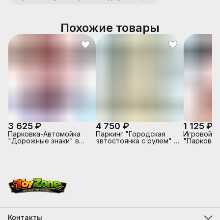
Похожие товары
3 625 ₽
4 750 ₽
1 125 ₽
Парковка-Автомойка
Паркинг "Городская
Игровой н
"Дорожные знаки" в
автостоянка с рулем" в
"Парковка
коробке
коробке
Контакты