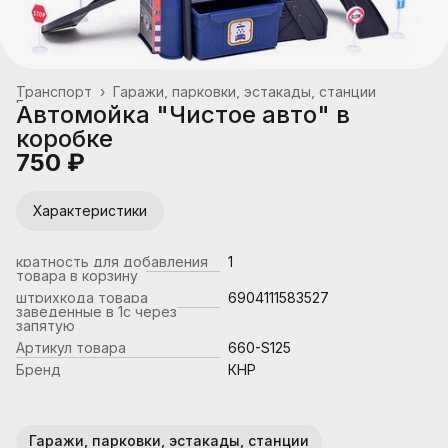
Транспорт
›
Гаражи, парковки, эстакады, станции
Главная
›
Автомойка "Чистое авто" в
коробке
750 ₽
Характеристики
кратность для добавления
1
товара в корзину
штрихкода товара
6904111583527
заведенные в 1с через
запятую
Артикул товара
660-S125
Бренд
КНР
Гаражи, парковки, эстакады, станции