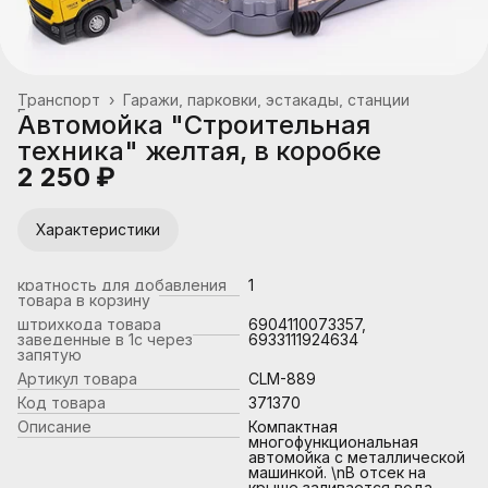
Транспорт
›
Гаражи, парковки, эстакады, станции
Главная
›
Автомойка "Строительная
техника" желтая, в коробке
2 250 ₽
Характеристики
кратность для добавления
1
товара в корзину
штрихкода товара
6904110073357,
заведенные в 1с через
6933111924634
запятую
Артикул товара
CLM-889
Код товара
371370
Описание
Компактная
многофункциональная
автомойка с металлической
машинкой. \nВ отсек на
крыше заливается вода,