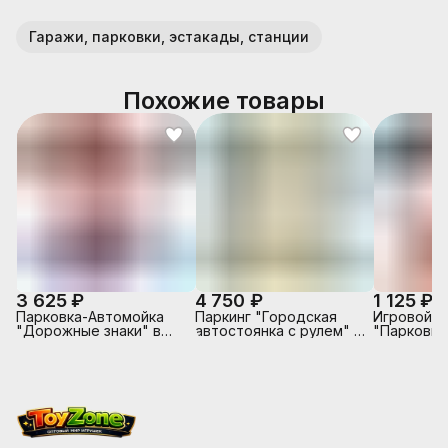
Гаражи, парковки, эстакады, станции
Похожие товары
3 625 ₽
4 750 ₽
1 125 ₽
Парковка-Автомойка
Паркинг "Городская
Игровой н
"Дорожные знаки" в
автостоянка с рулем" в
"Парковка
коробке
коробке