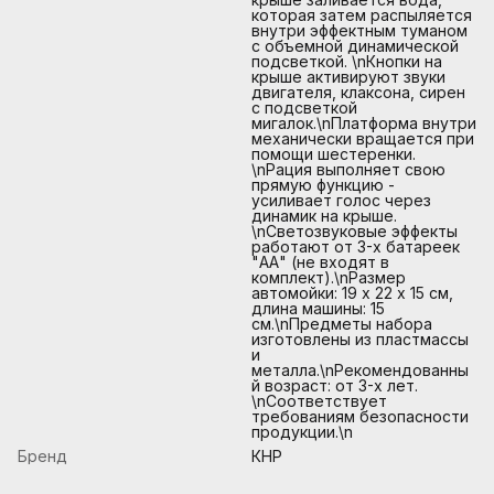
которая затем распыляется
внутри эффектным туманом
с объемной динамической
подсветкой. \nКнопки на
крыше активируют звуки
двигателя, клаксона, сирен
с подсветкой
мигалок.\nПлатформа внутри
механически вращается при
помощи шестеренки.
\nРация выполняет свою
прямую функцию -
усиливает голос через
динамик на крыше.
\nСветозвуковые эффекты
работают от 3-х батареек
"АА" (не входят в
комплект).\nРазмер
автомойки: 19 х 22 х 15 см,
длина машины: 15
см.\nПредметы набора
изготовлены из пластмассы
и
металла.\nРекомендованны
й возраст: от 3-х лет.
\nСоответствует
требованиям безопасности
продукции.\n
Бренд
КНР