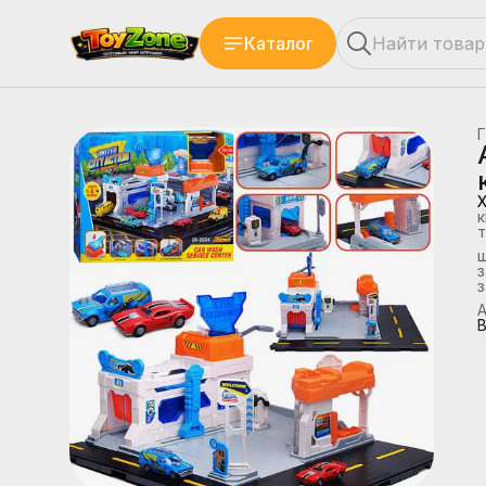
Каталог
Г
к
т
з
А
В