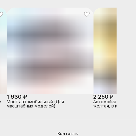
1 930 ₽
2 250 ₽
е
Мост автомобильный (Для
Автомойка "Строит
масштабных моделей)
желтая, в коробке
Контакты