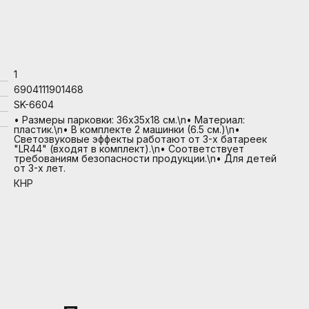
1
6904111901468
SK-6604
• Размеры парковки: 36х35х18 см.\n• Материал:
пластик.\n• В комплекте 2 машинки (6.5 см.)\n•
Светозвуковые эффекты работают от 3-х батареек
"LR44" (входят в комплект).\n• Соответствует
требованиям безопасности продукции.\n• Для детей
от 3-х лет.
КНР