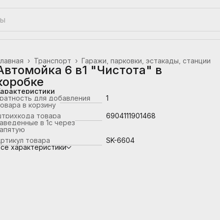
лавная
›
Транспорт
›
Гаражи, парковки, эстакады, станции
Автомойка 6 в1 "Чистота" в
коробке
Характеристики
ратность для добавления
1
овара в корзину
штрихкода товара
6904111901468
аведенные в 1с через
запятую
ртикул товара
SK-6604
се характеристики