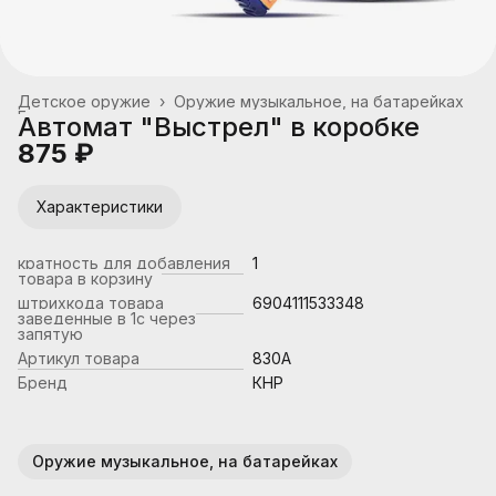
Детское оружие
›
Оружие музыкальное, на батарейках
Главная
›
Автомат "Выстрел" в коробке
875 ₽
Характеристики
кратность для добавления
1
товара в корзину
штрихкода товара
6904111533348
заведенные в 1с через
запятую
Артикул товара
830A
Бренд
КНР
Оружие музыкальное, на батарейках