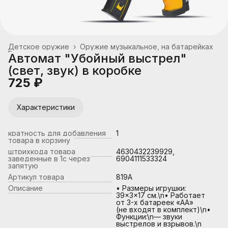
Детское оружие
›
Оружие музыкальное, на батарейках
Главная
›
Автомат "Убойный выстрел"
(свет, звук) в коробке
725 ₽
Характеристики
кратность для добавления
1
товара в корзину
штрихкода товара
4630432239929,
заведенные в 1с через
6904111533324
запятую
Артикул товара
819A
Описание
• Размеры игрушки:
39×3×17 см.\n• Работает
от 3-х батареек «АА»
(не входят в комплект)\n•
Функции:\n— звуки
выстрелов и взрывов.\n